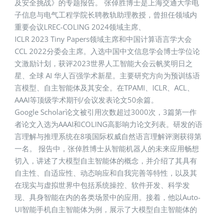
及安全挑战》的专题报告。 张倬胜博士是上海交通大学电
子信息与电气工程学院长聘教轨助理教授，曾担任领域内
重要会议LREC-COLING 2024领域主席、
ICLR 2023 Tiny Papers领域主席和中国计算语言学大会
CCL 2022分委会主席。入选中国中文信息学会博士学位论
文激励计划，获评2023世界人工智能大会云帆奖明日之
星、全球 AI 华人百强学术新星。主要研究方向为预训练语
言模型、自主智能体及其安全。在TPAMI、ICLR、ACL、
AAAI等顶级学术期刊/会议发表论文50余篇。
Google Scholar论文被引用次数超过3000次，3篇第一作
者论文入选为AAAI和COLING高影响力论文列表。研发的语
言理解与推理系统在8项国际权威自然语言理解评测获得第
一名。 报告中，张倬胜博士从智能机器人的未来应用畅想
切入，讲述了大模型自主智能体的概念，并介绍了其具有
自主性、自适应性、动态响应和自我完善等特性，以及其
在现实与虚拟世界中包括系统操控、软件开发、科学发
现、具身智能在内的各类场景中的应用。接着，他以Auto-
UI智能手机自主智能体为例，展示了大模型自主智能体的