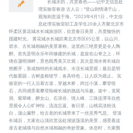
长城水韵，共赏春色——记中文信息处
理实验室春游 古人云：“登山则情满于山，
观海则意溢于海。”2023年4月1日，中文信
息处理实验室职工及学生20余人齐聚北京市
怀柔区黄花城水长城旅游区，欣赏春日美景，共度愉快的
团建时光。 黄花城水长城距离北京市区65公里，以山川、
碧水、古长城相融的美景著称。这里的三绝景更是令人陶
醉。首先是明永乐年间修建的长城，盘旋在山脊之上，环
绕在灏明湖畔，景色既秀美又壮观；其次是湖水将长城自
然断开，形成独特的长城戏水、水没长城景观；最后是明
代板栗园，古树盘根错节，各具特色，让人叹为观止。 实
验室的一行人沿着古道，穿越木桥，跨过小溪，攀登怪
石，共同感受着攀登险峻长城的挑战与乐趣。途中，龙尾
洞、紫翠峰、醉女山、石浪谷、情人峰、三珠连潭等自然
景观令人心旷神怡，流连忘返。春日里，山桃花淡粉浅
白，漫山遍野，给古老的长城带来了一丝灵秀气息。 登顶
长城后，大家在山顶欣赏远处湖波荡漾的美景，感受着这
座古老城墙与自然水域相融的奇妙景象。休息时，大家围