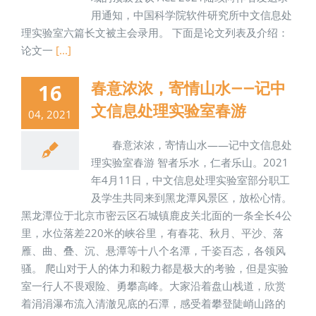
用通知，中国科学院软件研究所中文信息处
理实验室六篇长文被主会录用。 下面是论文列表及介绍：
论文一
[...]
春意浓浓，寄情山水——记中
16
文信息处理实验室春游
04, 2021
春意浓浓，寄情山水——记中文信息处
理实验室春游 智者乐水，仁者乐山。2021
年4月11日，中文信息处理实验室部分职工
及学生共同来到黑龙潭风景区，放松心情。
黑龙潭位于北京市密云区石城镇鹿皮关北面的一条全长4公
里，水位落差220米的峡谷里，有春花、秋月、平沙、落
雁、曲、叠、沉、悬潭等十八个名潭，千姿百态，各领风
骚。 爬山对于人的体力和毅力都是极大的考验，但是实验
室一行人不畏艰险、勇攀高峰。大家沿着盘山栈道，欣赏
着涓涓瀑布流入清澈见底的石潭，感受着攀登陡峭山路的