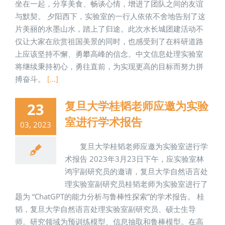
坐在一起，分享美食、畅谈心情，增进了团队之间的友谊
与默契。 夕阳西下，实验室的一行人依依不舍地告别了这
片美丽的水墨山水，踏上了归途。此次水长城团建活动不
仅让大家在欣赏祖国美景的同时，也感受到了在科研道路
上应该坚持不懈、勇攀高峰的信念。中文信息处理实验室
将继续秉持初心，勇往直前，为实现更高的目标而努力拼
搏奋斗。
[...]
复旦大学桂韬老师应邀为实验
23
室进行学术报告
03, 2023
复旦大学桂韬老师应邀为实验室进行学
术报告 2023年3月23日下午，应实验室林
鸿宇副研究员的邀请，复旦大学自然语言处
理实验室副研究员桂韬老师为实验室进行了
题为 “ChatGPT的能力分析与鲁棒性探索”的学术报告。 桂
韬，复旦大学自然语言处理实验室副研究员、硕士生导
师。研究领域为预训练模型、信息抽取和鲁棒模型。在高