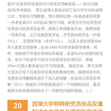
题为“任务型对话系统中口语语言理解综述——前沿与挑
战”的学术报告。 覃立波博士是哈尔滨工业大学SCIR在读博
士生，导师车万翔教授，博士期间以第一作者或者共同第
一作者发表CCF A/B会议/期刊14篇。研究方向为任务型对
话系统与自然语言处理，曾获三年国家奖学金，春晖创新
一等奖学金，之江实验室奖学金，字节跳动奖学金（中国
10人），百度奖学金（全球10人），以及入选全球首份AI
华人新星百强榜单，IJCAI-SAIA YES学术新星等榜单。同
时，他热衷于开源分享和社区建设，促进NLPer在国内的交
流，创办了机器学习算法与自然语言处理社区，突破
50w+订阅人数和超过2千万阅读量。 报告开始，覃立波博
士首先介绍了任务型对话系统的整体结构，接着对其中的
自然语言理解模块进行了深入的讲解，然后对口语语言理
解（SLU）领域近10年的发展进行一个回顾和总结，最后
根据当前发展现状给出了一些研究问题和挑战。
[...]
西湖大学特聘研究员张岳应邀
20