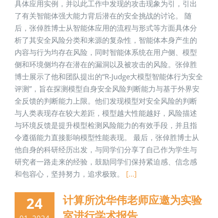
具体应用实例，并以此工作中发现的攻击现象为引，引出
了有关智能体强大能力背后潜在的安全挑战的讨论。 随
后，张倬胜博士从智能体应用的流程与形式等方面具体分
析了其安全风险分类和来源的复杂性，智能体本身产生的
内容与行为均存在风险，同时智能体系统在用户侧、模型
侧和环境侧均存在潜在的漏洞以及被攻击的风险。张倬胜
博士展示了他和团队提出的“R-Judge大模型智能体行为安全
评测”，旨在探测模型自身安全风险判断能力与基于外界安
全反馈的判断能力上限。他们发现模型对安全风险的判断
与人类表现存在较大差距，模型越大性能越好，风险描述
与环境反馈是提升模型检测风险能力的有效手段，并且指
令遵循能力直接影响模型性能表现。 最后，张倬胜博士从
他自身的科研经历出发，与同学们分享了自己作为学生与
研究者一路走来的经验，鼓励同学们保持紧迫感、信念感
和包容心，坚持努力，追求极致。
[...]
计算所沈华伟老师应邀为实验
24
室进行学术报告
01, 2024