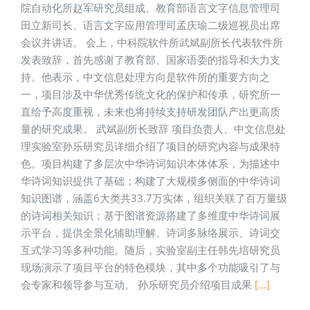
院自动化所赵军研究员组成。教育部语言文字信息管理司
田立新司长、语言文字应用管理司孟庆瑜二级巡视员出席
会议并讲话。 会上，中科院软件所武斌副所长代表软件所
发表致辞，首先感谢了教育部、国家语委的指导和大力支
持。他表示，中文信息处理方向是软件所的重要方向之
一，项目涉及中华优秀传统文化的保护和传承，研究所一
直给予高度重视，未来也将持续支持研发团队产出更高质
量的研究成果。 武斌副所长致辞 项目负责人、中文信息处
理实验室孙乐研究员详细介绍了项目的研究内容与成果特
色。项目构建了多层次中华诗词知识本体体系，为描述中
华诗词知识提供了基础；构建了大规模多侧面的中华诗词
知识图谱，涵盖6大类共33.7万实体，组织关联了百万量级
的诗词相关知识；基于图谱资源搭建了多维度中华诗词展
示平台，提供全景化辅助理解、诗词多脉络展示、诗词交
互式学习等多种功能。随后，实验室副主任韩先培研究员
现场演示了项目平台的特色模块，其中多个功能吸引了与
会专家和领导参与互动。 孙乐研究员介绍项目成果
[...]