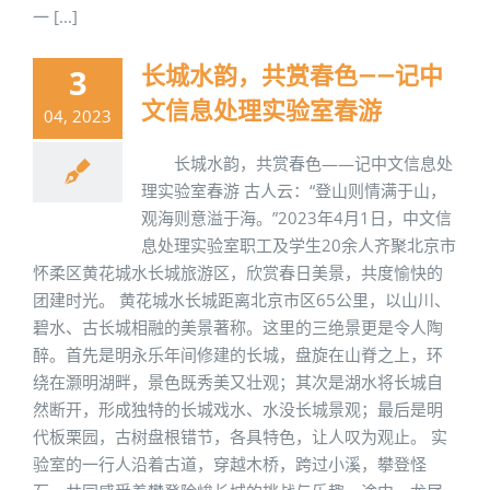
一 [...]
长城水韵，共赏春色——记中
3
文信息处理实验室春游
04, 2023
长城水韵，共赏春色——记中文信息处
理实验室春游 古人云：“登山则情满于山，
观海则意溢于海。”2023年4月1日，中文信
息处理实验室职工及学生20余人齐聚北京市
怀柔区黄花城水长城旅游区，欣赏春日美景，共度愉快的
团建时光。 黄花城水长城距离北京市区65公里，以山川、
碧水、古长城相融的美景著称。这里的三绝景更是令人陶
醉。首先是明永乐年间修建的长城，盘旋在山脊之上，环
绕在灏明湖畔，景色既秀美又壮观；其次是湖水将长城自
然断开，形成独特的长城戏水、水没长城景观；最后是明
代板栗园，古树盘根错节，各具特色，让人叹为观止。 实
验室的一行人沿着古道，穿越木桥，跨过小溪，攀登怪