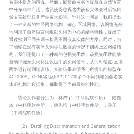
名实体提及的情况。然而，嵌套命名实体提及在自然语言
中分布非常广泛，这就使得忽视这类嵌套实体会对后续自
然语言处理任务产生巨大影响。针对这一问题，我们提出
了一种全新的神经网络结构：锚点-区域网络。该网络充分
地利用了自然语言词组以头词为中心的结构特性，提出了
通过检测不同头词来检测不同嵌套实体的方案。同时，为
了能够在没有实体头词标注数据的情况下训练上述网络结
构，我们还提出了一种新的包损失函数。该损失函数能够
自动挖掘无头词标注数据中的头词信息，从而对锚点-区域
网络进行端到端训练。实验结果表明我们所提出的模型在
ACE2005、GENIA以及KBP2017等多个不同领域的命名实
体识别标准数据集上都取得了当前最好的性能。
该论文作者分别为：林鸿宇（中科院软件所），陆垚
杰（中科院软件所），韩先培（中科院软件所），孙乐
（中科院软件所）
（2） Distilling Discrimination and Generalization
Knowledge for Event Detection via ∆-Representation