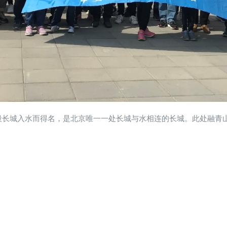
段长城入水而得名，是北京唯一一处长城与水相连的长城。此处融青山