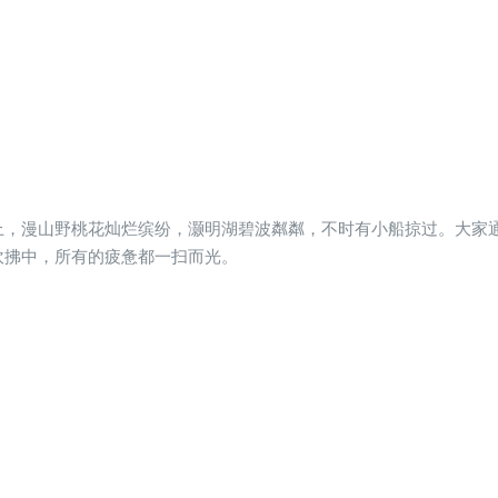
上，漫山野桃花灿烂缤纷，灏明湖碧波粼粼，不时有小船掠过。大家
吹拂中，所有的疲惫都一扫而光。